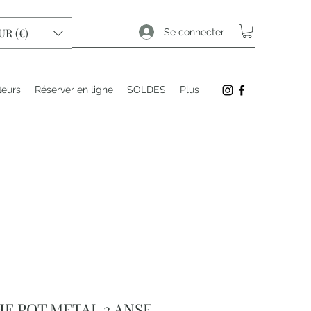
UR (€)
Se connecter
leurs
Réserver en ligne
SOLDES
Plus
E POT METAL 2 ANSE