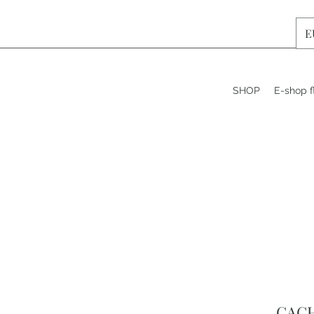
E
SHOP
E-shop f
CACH