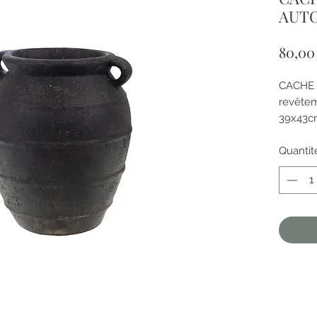
AUT
80,00
CACHE
revêtem
39x43
PAS D'
RETIRE
Quantit